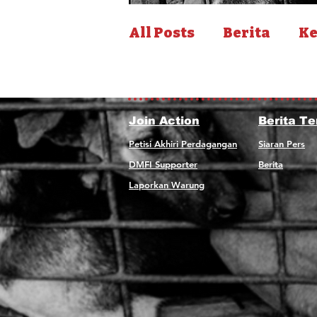
All Posts
Berita
Ke
Join Action
Berita Te
Petisi Akhiri Perdagangan
Siaran Pers
DMFI Supporter
Berita
Laporkan Warung