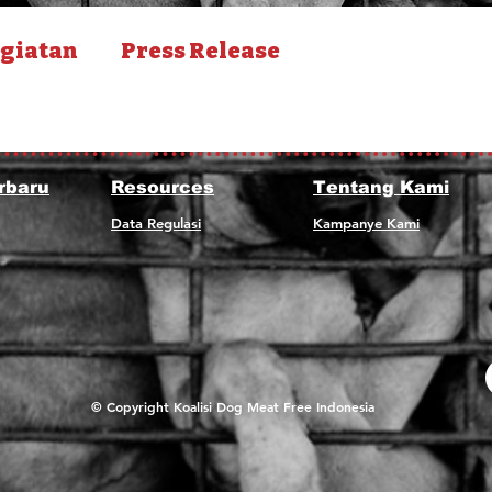
giatan
Press Release
rbaru
Resources
Tentang Kami
Data Regulasi
Kampanye Kami
© Copyright Koalisi Dog Meat Free Indonesia