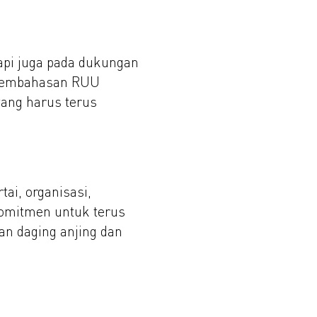
api juga pada dukungan
n pembahasan RUU
yang harus terus
ai, organisasi,
komitmen untuk terus
n daging anjing dan