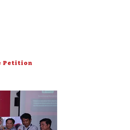
 Country
i secara langsung terdata sebagai
e Petition