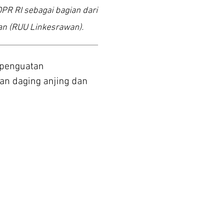
PR RI sebagai bagian dari
n (RUU Linkesrawan).
 penguatan
an daging anjing dan
 PELARANGANGAN
AGING ANJING DAN
I INDONESIA
l Name