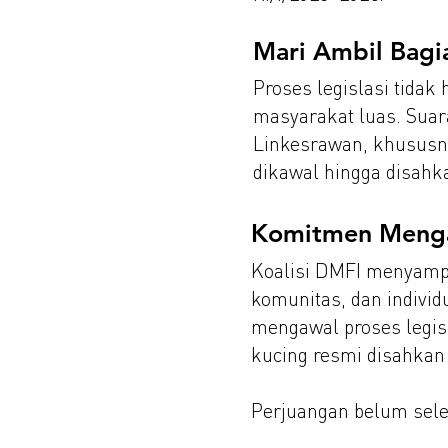
Mari Ambil Bagia
Proses legislasi tida
masyarakat luas. Sua
Linkesrawan, khususny
dikawal hingga disahk
Komitmen Menga
Koalisi DMFI menyampai
komunitas, dan individ
mengawal proses legis
kucing resmi disahka
Perjuangan belum sele