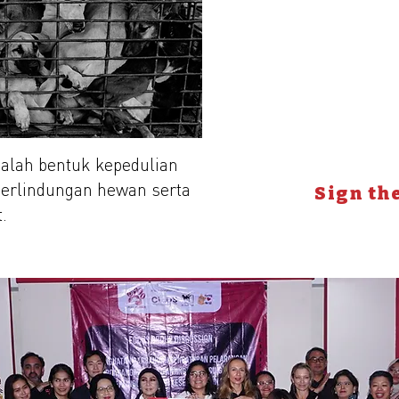
Kota, Negara / City,
*Setiap penandatangan petisi in
DMFI Supporter
dalah bentuk kepedulian
erlindungan hewan serta
Sign th
.