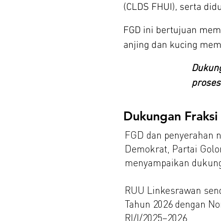
(CLDS FHUI), serta did
FGD ini bertujuan mem
anjing dan kucing memi
Dukung
proses
Dukungan Fraksi P
FGD dan penyerahan na
Demokrat, Partai Golo
menyampaikan dukungan
RUU Linkesrawan sendi
Tahun 2026 dengan No
RI/I/2025–2026.