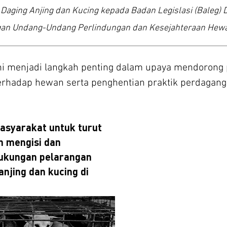
aging Anjing dan Kucing kepada Badan Legislasi (Baleg) D
n Undang-Undang Perlindungan dan Kesejahteraan Hewa
ni menjadi langkah penting dalam upaya mendorong
rhadap hewan serta penghentian praktik perdagang
syarakat untuk turut
ISI PETISI
n mengisi dan
PERDAGANGAN D
KUCING D
dukungan pelarangan
Nama Lengkap / Ful
njing dan kucing di
Email