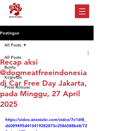
Postingan
All Posts
All Posts
Recap aksi
Berita
@dogmeatfreeindonesia
Kegiatan
di Car Free Day Jakarta,
Press Release
pada Minggu, 27 April
2025
https://video.wixstatic.com/video/7e16f8_
d6089495d413419282873e2586588b68/72