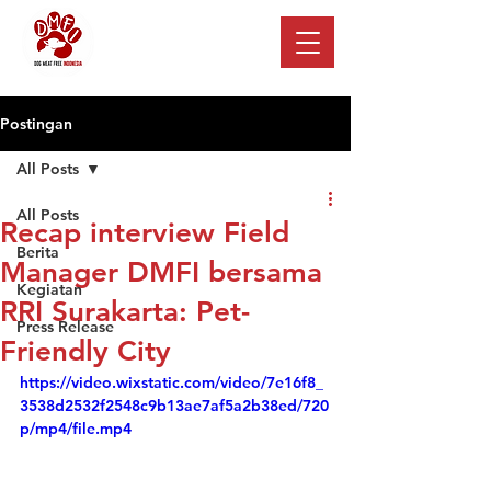
Postingan
All Posts
All Posts
Recap interview Field
Berita
Manager DMFI bersama
Kegiatan
RRI Surakarta: Pet-
Press Release
Friendly City
https://video.wixstatic.com/video/7e16f8_
3538d2532f2548c9b13ae7af5a2b38ed/720
p/mp4/file.mp4