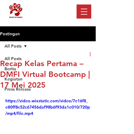
Postingan
All Posts
All Posts
Recap Kelas Pertama –
Berita
DMFI Virtual Bootcamp |
Kegiatan
17 Mei 2025
Press Release
https://video.wixstatic.com/video/7e16f8_
e80ff8c52c67456daf98b6f93da1e010/720p
/mp4/file.mp4