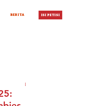
BERITA
ISI PETISI
25:
abies