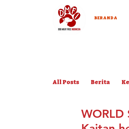
BERANDA
All Posts
Berita
Ke
WORLD 
Kaitan h